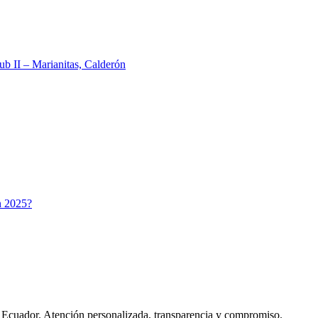
ub II – Marianitas, Calderón
n 2025?
en Ecuador. Atención personalizada, transparencia y compromiso.