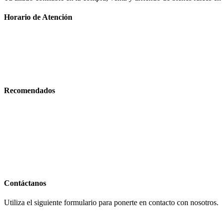
Horario de Atención
Lunes – Viernes
08:00 am – 05:00 pm
Sábado
08:00 am – 02:00 pm
Recomendados
© 2026 MiCasaEc. Todos los derechos reservados
Contáctanos
Utiliza el siguiente formulario para ponerte en contacto con nosotros.