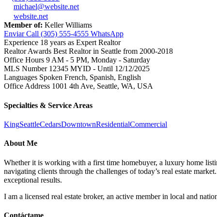
michael@website.net
website.net
Member of:
Keller Williams
Enviar
Call
(305) 555-4555
WhatsApp
Experience
18 years as Expert Realtor
Realtor Awards
Best Realtor in Seattle from 2000-2018
Office Hours
9 AM - 5 PM, Monday - Saturday
MLS Number
12345 MYID - Until 12/12/2025
Languages Spoken
French, Spanish, English
Office Address
1001 4th Ave, Seattle, WA, USA
Specialties & Service Areas
King
Seattle
Cedars
Downtown
Residential
Commercial
About Me
Whether it is working with a first time homebuyer, a luxury home listi
navigating clients through the challenges of today’s real estate mark
exceptional results.
I am a licensed real estate broker, an active member in local and natio
Contáctame