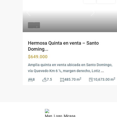
Venta
Disponible
Previous
Siguiente
Hermosa Quinta en venta – Santo
Doming...
$649.000
Amplia quinta en venta ubicada en Santo Domingo,
vía Quevedo Km 6 ½, margen derecho, Lotiz
...
2
2
8
7.5
485.70 m
10,673.00 m