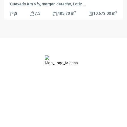
Quevedo Km 6 ½, margen derecho, Lotiz
...
2
2
8
7.5
485.70 m
10,673.00 m
Tu aliado confiable en la compra, venta y arriendo de bienes
raíces en Ecuador. Atención personalizada, transparencia y
compromiso.