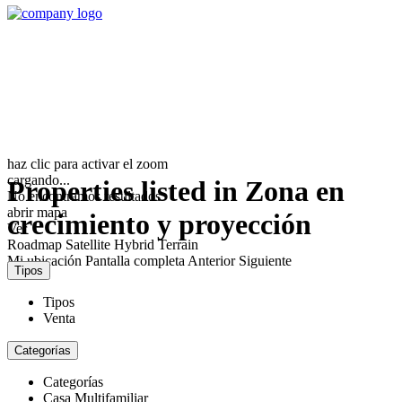
haz clic para activar el zoom
cargando...
Properties listed in Zona en
No encontramos resultados
abrir mapa
crecimiento y proyección
Ver
Roadmap
Satellite
Hybrid
Terrain
Mi ubicación
Pantalla completa
Anterior
Siguiente
Tipos
Tipos
Venta
Categorías
Categorías
Casa Multifamiliar