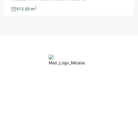
2
915.00 m
Tu aliado confiable en la compra, venta y arriendo de bienes
raíces en Ecuador. Atención personalizada, transparencia y
compromiso.