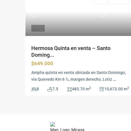
Venta
Disponible
Previous
Siguiente
Hermosa Quinta en venta – Santo
Doming...
$649.000
Amplia quinta en venta ubicada en Santo Domingo,
vía Quevedo Km 6 ½, margen derecho, Lotiz
...
2
2
8
7.5
485.70 m
10,673.00 m