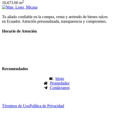
2
10,673.00 m
Tu aliado confiable en la compra, venta y arriendo de bienes raíces
en Ecuador. Atención personalizada, transparencia y compromiso.
Horario de Atención
Lunes – Viernes
08:00 am – 05:00 pm
Sábado
08:00 am – 02:00 pm
Recomendados
blogs
Propiedades
Contáctanos
© 2026 MiCasaEc. Todos los derechos reservados
Términos de Uso
Política de Privacidad