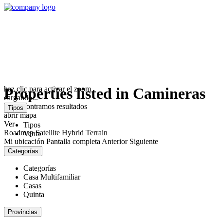
haz clic para activar el zoom
Properties listed in Camineras
cargando...
No encontramos resultados
Tipos
abrir mapa
Ver
Tipos
Roadmap
Satellite
Hybrid
Terrain
Venta
Mi ubicación
Pantalla completa
Anterior
Siguiente
Categorías
Categorías
Casa Multifamiliar
Casas
Quinta
Provincias